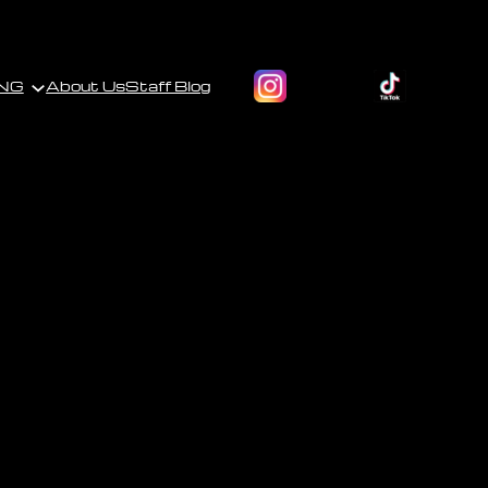
NG
About Us
Staff Blog