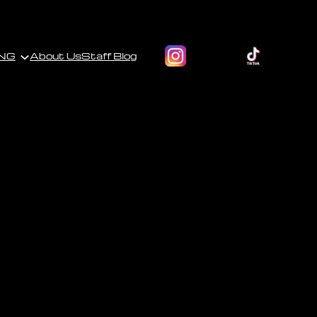
NG
About Us
Staff Blog