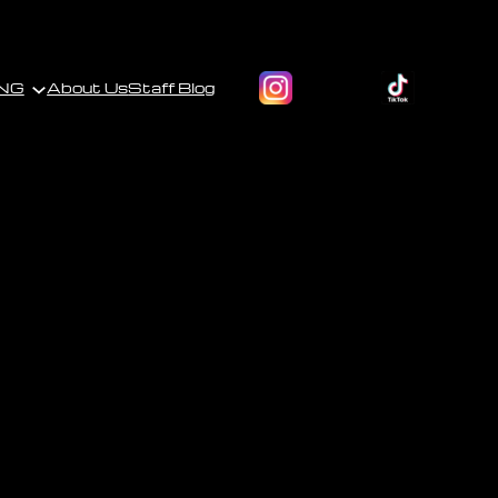
NG
About Us
Staff Blog