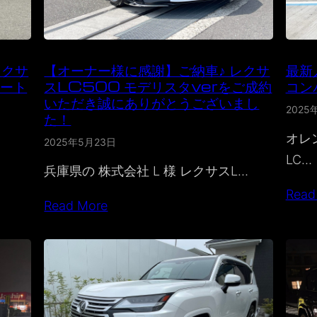
レクサ
【オーナー様に感謝】ご納車♪ レクサ
最新
リート
スLC500 モデリスタverをご成約
コン
いただき誠にありがとうございまし
2025
た！
オレ
2025年5月23日
LC…
兵庫県の 株式会社 L 様 レクサスL…
Read
Read More