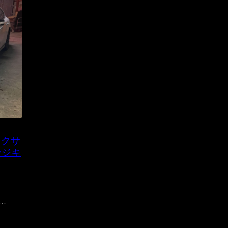
レクサ
ンジキ
…