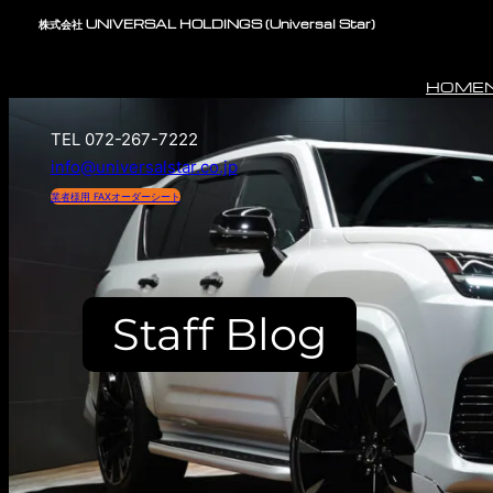
内
株式会社 UNIVERSAL HOLDINGS (Universal Star)
容
を
HOME
ス
キ
TEL 072-267-7222
ッ
info@universalstar.co.jp
プ
業者様用 FAXオーダーシート
Staff Blog