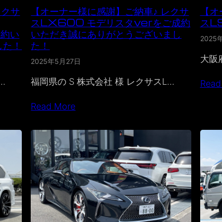
レクサ
【オーナー様に感謝】ご納車♪ レクサ
【オ
スLX600 モデリスタverをご成約
スL
成約い
いただき誠にありがとうございまし
2025
した！
た！
大阪府
2025年5月27日
…
福岡県の S 株式会社 様 レクサスL…
Read
Read More