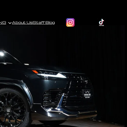
NG
About Us
Staff Blog