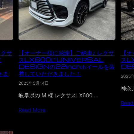
レクサ
【オーナー様に感謝】ご納車♪ レクサ
【オ
に
スLX600にUNIVERSAL
スL
DESIGNの22inchホイールを装
DE
きま
着していただきました！
2025
2025年5月14日
神奈川
岐阜県の M 様 レクサスLX600 …
Read
Read More