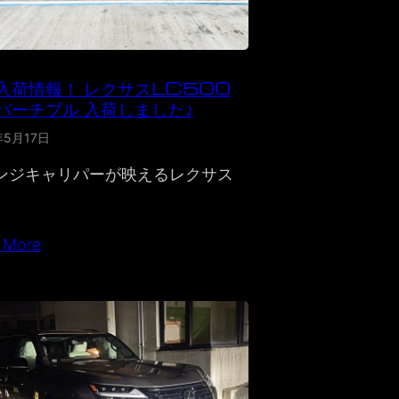
入荷情報！ レクサスLC500
バーチブル 入荷しました♪
年5月17日
ンジキャリパーが映えるレクサス
 More