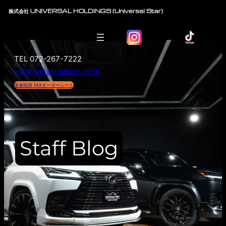
内
株式会社 UNIVERSAL HOLDINGS (Universal Star)
容
を
ス
TEL 072-267-7222
キ
info@universalstar.co.jp
ッ
プ
業者様用 FAXオーダーシート
Staff Blog