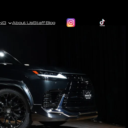
NG
About Us
Staff Blog