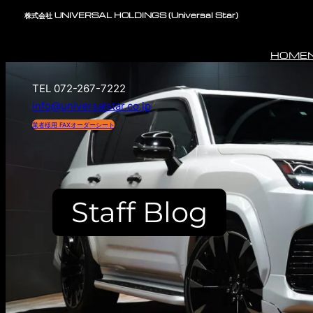
内
株式会社 UNIVERSAL HOLDINGS (Universal Star)
容
を
HOME
ス
キ
TEL 072-267-7222
ッ
info@universalstar.co.jp
プ
業者様用 FAXオーダーシート
Staff Blog