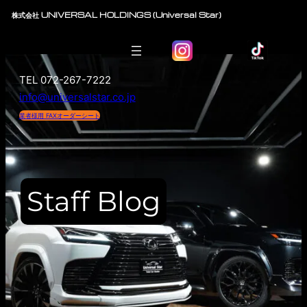
内
株式会社 UNIVERSAL HOLDINGS (Universal Star)
容
を
ス
TEL 072-267-7222
キ
info@universalstar.co.jp
ッ
プ
業者様用 FAXオーダーシート
Staff Blog