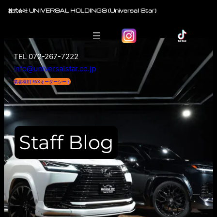
内
株式会社 UNIVERSAL HOLDINGS (Universal Star)
容
を
ス
TEL 072-267-7222
キ
info@universalstar.co.jp
ッ
プ
業者様用 FAXオーダーシート
Staff Blog