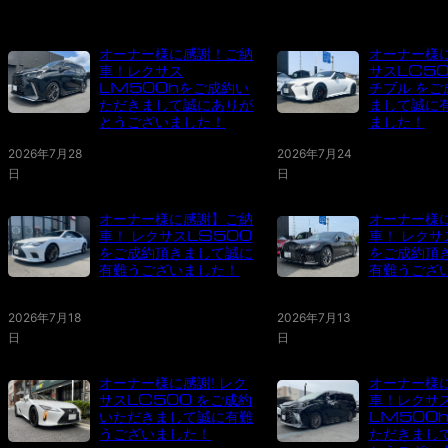
オーナー様に感謝！ご納
オーナー様に
車！レクサス
サスLC50
LM500hをご成約い
チブル をご
ただきまして誠にありが
まして誠に
とうございました！
ました！
2026年7月28
2026年7月24
日
日
オーナー様に感謝】ご納
オーナー様
車！ レクサスLS500
車！ レクサ
をご成約頂きまして誠に
をご成約頂
有難うございました！
有難うござ
2026年7月18
2026年7月13
日
日
オーナー様に感謝! レク
オーナー様
サスLC500 をご成約
車！レクサ
いただきまして誠に有難
LM500
うございました！
ただきまし