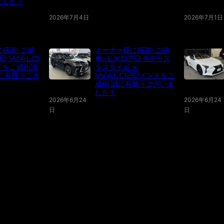
ました！
2026年7月4日
2026年7月1日
感謝! ご納
オーナー様に感謝! ご納
70 WALD
車♪ LX570 モデリス
トをご成約頂
タスタイル x
に有難うござ
WALD22インチをご
成約 誠に有難うございま
した！
2026年6月24
2026年6月24
日
日