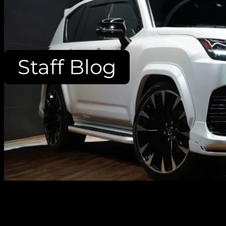
内
容
を
ス
Staff Blog
キ
ッ
プ